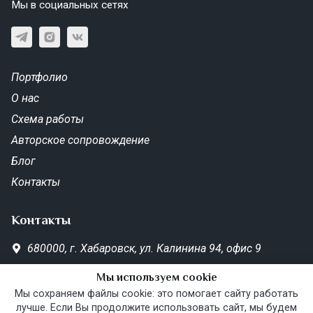
Мы в социальных сетях
Портфолио
О нас
Схема работы
Авторское сопровождение
Блог
Контакты
Контакты
680000,
г. Хабаровск,
ул. Калинина 94, офис 9
SD-Metrika.office@yandex.ru
Мы используем cookie
Пн—Пт 10:00–19:00
Мы сохраняем файлы cookie: это помогает сайту работать
лучше. Если Вы продолжите использовать сайт, мы будем