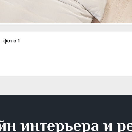
 фото 1
йн интерьера и р