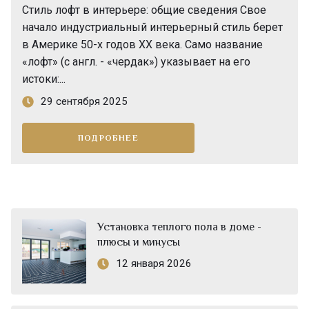
сформировался как светлая альтернатива
Минимализм, возникший в девятнадцатом
Стиль лофт в интерьере: общие сведения Свое
Стиль арт-деко, объединивший в себе прошлое и
помпезному классицизму, доминировавшему в
столетии, превратился в одно из наиболее
начало индустриальный интерьерный стиль берет
будущее, родился после Первой мировой войны,
городской архитектуре. Уставшие от столичной
влиятельных и практичных направлений в
в Америке 50-х годов XX века. Само название
символизируя отказ от мрачной жизни и лишений.
суеты горожане стремились...
оформлении помещений, дарящее им особую
«лофт» (с англ. - «чердак») указывает на его
Свое название направление получило в 1925 году
атмосферу уюта и строгости. Его...
2 октября 2025
истоки:...
на...
8 октября 2025
29 сентября 2025
23 октября 2025
ПОДРОБНЕЕ
ПОДРОБНЕЕ
ПОДРОБНЕЕ
ПОДРОБНЕЕ
Установка теплого пола в доме -
плюсы и минусы
12 января 2026