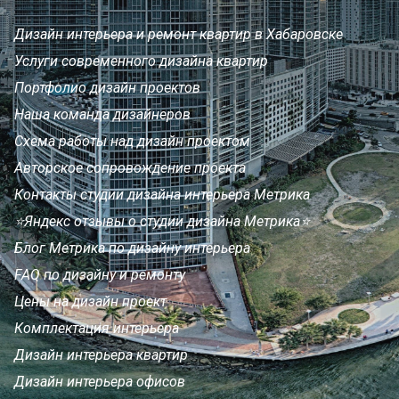
Дизайн интерьера и ремонт квартир в Хабаровске
Услуги современного дизайна квартир
Портфолио дизайн проектов
Наша команда дизайнеров
Схема работы над дизайн проектом
Авторское сопровождение проекта
Контакты студии дизайна интерьера Метрика
⭐Яндекс отзывы о студии дизайна Метрика⭐
Блог Метрика по дизайну интерьера
FAQ по дизайну и ремонту
Цены на дизайн проект
Комплектация интерьера
Дизайн интерьера квартир
Дизайн интерьера офисов