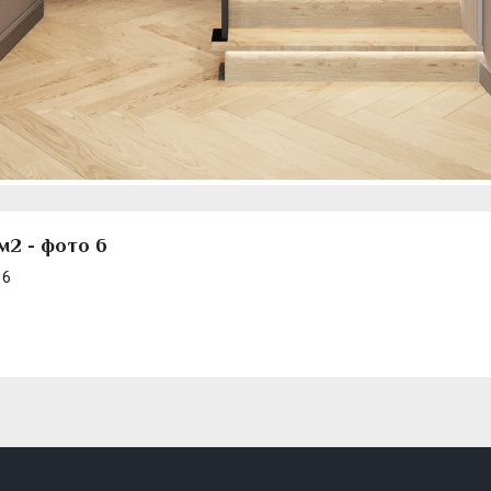
м2 - фото 6
 6