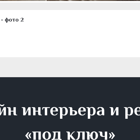
 - фото 2
йн интерьера и р
«под ключ»