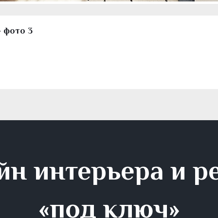
- фото 3
йн интерьера и р
«под ключ»