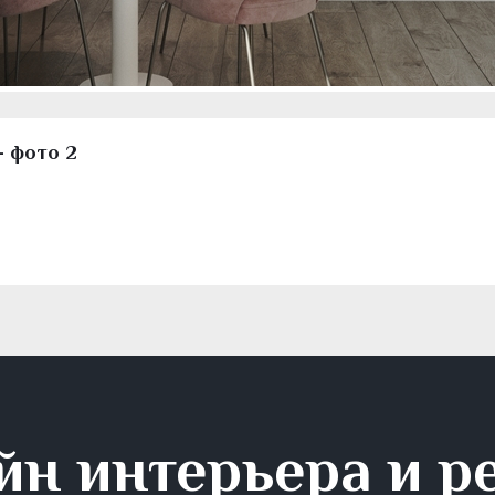
- фото 2
йн интерьера и р