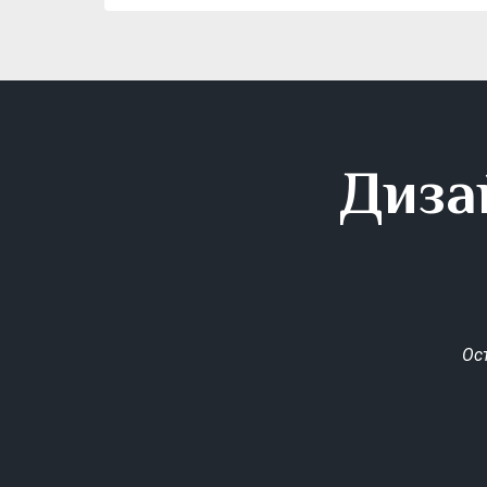
Диза
Ос