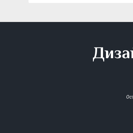
Диза
Ос