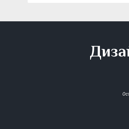
Диза
Ос