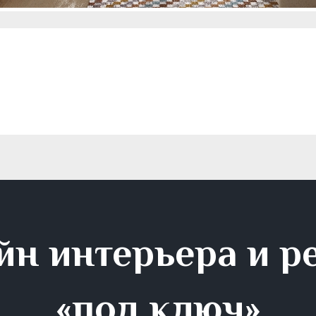
йн интерьера и р
«под ключ»