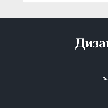
Диза
Ос