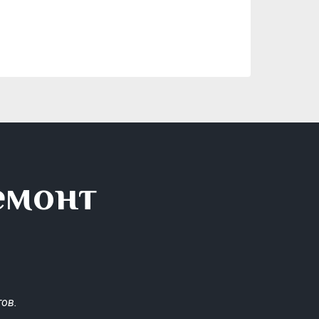
емонт
ов.