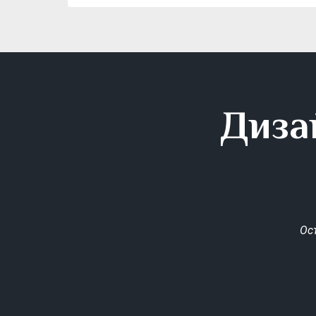
Диза
Ос