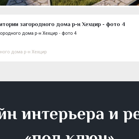
итории загородного дома р-н Хехцир - фото 4
ородного дома р-н Хехцир - фото 4
ного дома р-н Хехцир
йн интерьера и р
«под ключ»