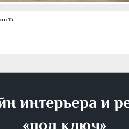
то 13
йн интерьера и р
«под ключ»