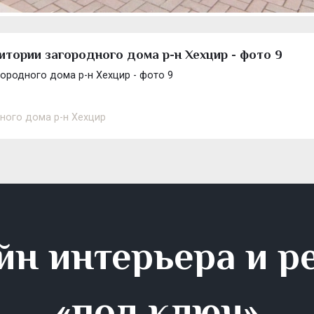
итории загородного дома р-н Хехцир - фото 9
ородного дома р-н Хехцир - фото 9
ного дома р-н Хехцир
йн интерьера и р
«под ключ»