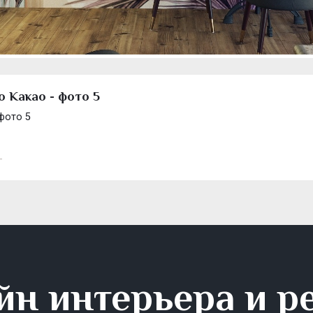
о Какао - фото 5
фото 5
-
йн интерьера и р