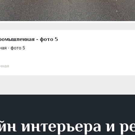
Промышленная - фото 5
ая - фото 5
нная
йн интерьера и р