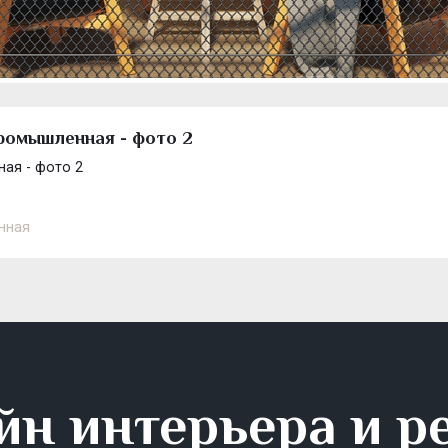
Промышленная - фото 2
ая - фото 2
нная
йн интерьера и р