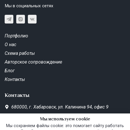
Мы в социальных сетях
Портфолио
О нас
Схема работы
Авторское сопровождение
Блог
Контакты
Контакты
680000,
г. Хабаровск,
ул. Калинина 94, офис 9
SD-Metrika.office@yandex.ru
Мы используем cookie
Пн—Пт 10:00–19:00
Мы сохраняем файлы cookie: это помогает сайту работать