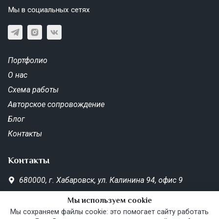
Мы в социальных сетях
Портфолио
О нас
Схема работы
Авторское сопровождение
Блог
Контакты
Контакты
680000,
г. Хабаровск,
ул. Калинина 94, офис 9
SD-Metrika.office@yandex.ru
Мы используем cookie
Пн—Пт 10:00–19:00
Мы сохраняем файлы cookie: это помогает сайту работать