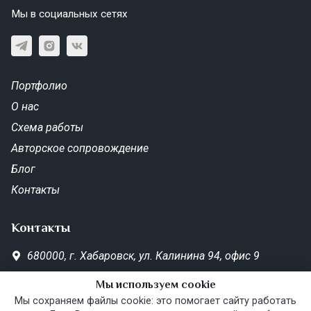
Мы в социальных сетях
Портфолио
О нас
Схема работы
Авторское сопровождение
Блог
Контакты
Контакты
680000,
г. Хабаровск,
ул. Калинина 94, офис 9
SD-Metrika.office@yandex.ru
Мы используем cookie
Пн—Пт 10:00–19:00
Мы сохраняем файлы cookie: это помогает сайту работать