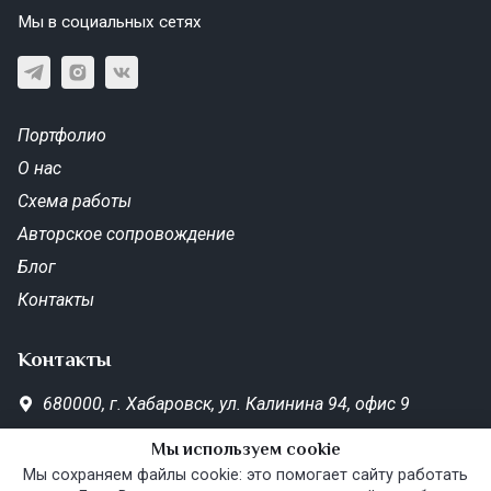
Мы в социальных сетях
Портфолио
О нас
Схема работы
Авторское сопровождение
Блог
Контакты
Контакты
680000,
г. Хабаровск,
ул. Калинина 94, офис 9
SD-Metrika.office@yandex.ru
Мы используем cookie
Пн—Пт 10:00–19:00
Мы сохраняем файлы cookie: это помогает сайту работать