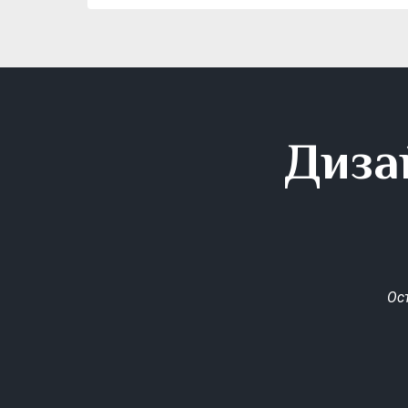
Диза
Ос