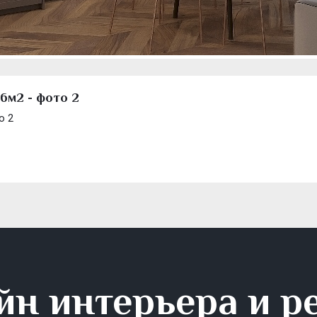
6м2 - фото 2
о 2
йн интерьера и р