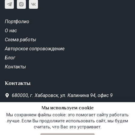
Портфолио
О нас
Схема работы
Авторское сопровождение
Блог
Контакты
Контакты
680000,
г. Хабаровск,
ул. Калинина 94, офис 9
SD-Metrika.office@yandex.ru
Мы используем cookie
Пн—Пт 10:00–19:00
Мы сохраняем файлы cookie: это помогает сайту работать
лучше. Если Вы продолжите использовать сайт, мы будем
считать, что Вас это устраивает.
© Metrika - Дизайн интерьера —
Политика конфидициальности