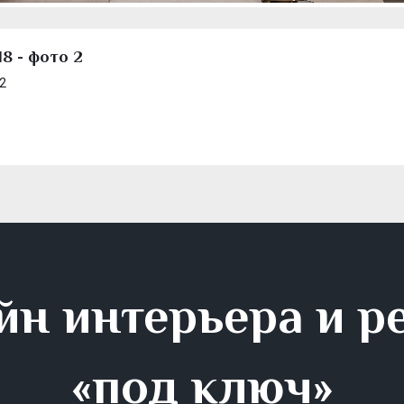
8 - фото 2
2
йн интерьера и р
«под ключ»