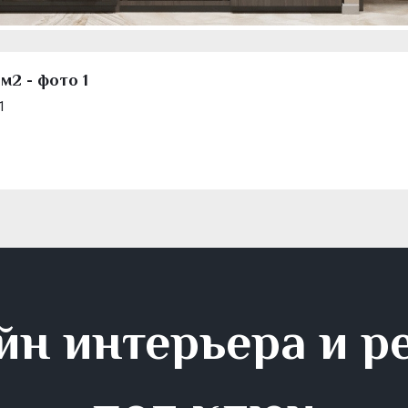
2 - фото 1
1
йн интерьера и р