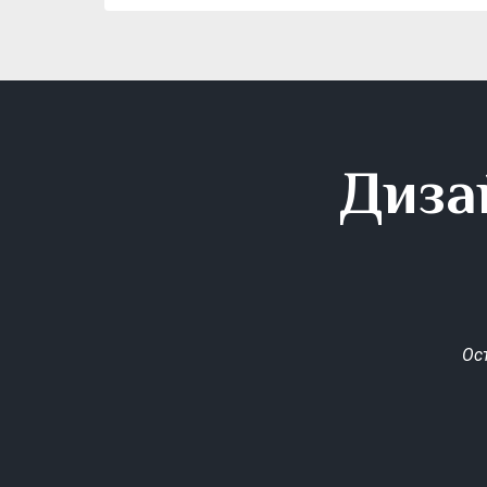
Диза
Ос