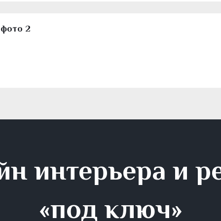
 фото 2
йн интерьера и р
«под ключ»