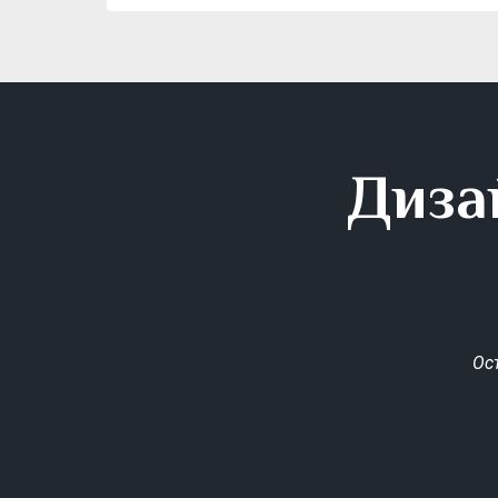
Диза
Ос