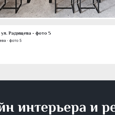
ул. Радищева - фото 5
ева - фото 5
йн интерьера и р