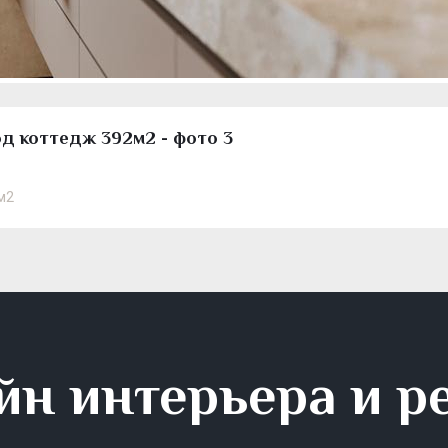
д коттедж 392м2 - фото 3
м2
йн интерьера и р