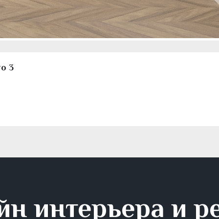
о 3
йн интерьера и р