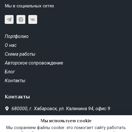
Мы в социальных сетях
Портфолио
О нас
Схема работы
Авторское сопровождение
Блог
Контакты
Контакты
680000,
г. Хабаровск,
ул. Калинина 94, офис 9
SD-Metrika.office@yandex.ru
Мы используем cookie
Пн—Пт 10:00–19:00
Мы сохраняем файлы cookie: это помогает сайту работать