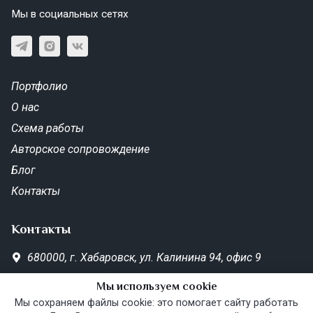
Мы в социальных сетях
Портфолио
О нас
Схема работы
Авторское сопровождение
Блог
Контакты
Контакты
680000,
г. Хабаровск,
ул. Калинина 94, офис 9
SD-Metrika.office@yandex.ru
Мы используем cookie
Пн—Пт 10:00–19:00
Мы сохраняем файлы cookie: это помогает сайту работать