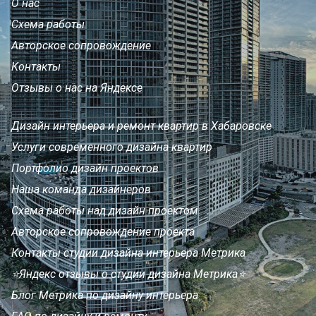
О нас
Схема работы
Авторское сопровождение
Контакты
Отзывы о нас на Яндексе
Дизайн интерьера и ремонт квартир в Хабаровске
Услуги современного дизайна квартир
Портфолио дизайн проектов
Наша команда дизайнеров
Схема работы над дизайн проектом
Авторское сопровождение проекта
Контакты студии дизайна интерьера Метрика
⭐Яндекс отзывы о студии дизайна Метрика⭐
Блог Метрика по дизайну интерьера