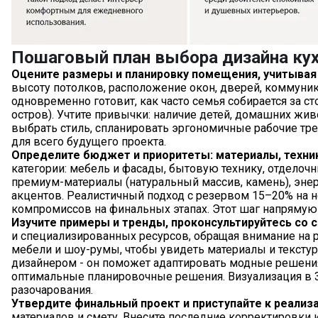
Пошаговый план выбора дизайна ку
Оцените размеры и планировку помещения, учитывая
высоту потолков, расположение окон, дверей, коммуни
одновременно готовит, как часто семья собирается за с
остров). Учтите привычки: наличие детей, домашних жив
выбрать стиль, спланировать эргономичные рабочие тр
для всего будущего проекта.
Определите бюджет и приоритеты: материалы, техник
категории: мебель и фасады, бытовую технику, отделочн
премиум-материалы (натуральный массив, камень), эне
акцентов. Реалистичный подход с резервом 15–20% на
компромиссов на финальных этапах. Этот шаг напрямую 
Изучите примеры и тренды, проконсультируйтесь со 
и специализированных ресурсов, обращая внимание на
мебели и шоу-румы, чтобы увидеть материалы и тексту
дизайнером - он поможет адаптировать модные решения
оптимальные планировочные решения. Визуализация в 
разочарования.
Утвердите финальный проект и приступайте к реализ
материалов и смету. Внесите последние корректировки и