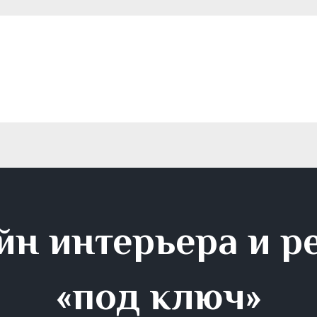
1
йн интерьера и р
«под ключ»