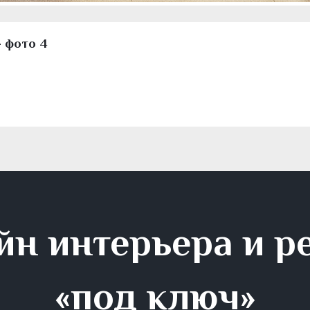
- фото 4
йн интерьера и р
«под ключ»