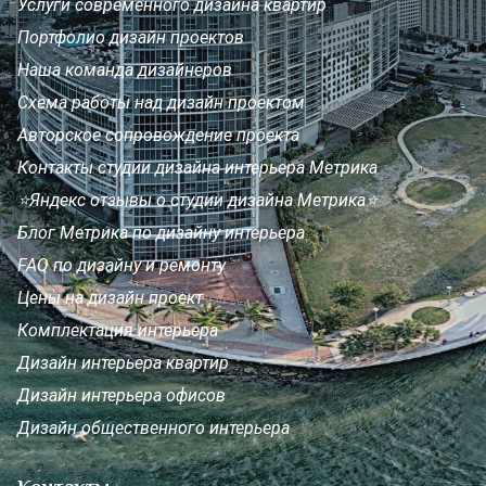
Услуги современного дизайна квартир
Портфолио дизайн проектов
Наша команда дизайнеров
Схема работы над дизайн проектом
Авторское сопровождение проекта
Контакты студии дизайна интерьера Метрика
⭐Яндекс отзывы о студии дизайна Метрика⭐
Блог Метрика по дизайну интерьера
FAQ по дизайну и ремонту
Цены на дизайн проект
Комплектация интерьера
Дизайн интерьера квартир
Дизайн интерьера офисов
Дизайн общественного интерьера