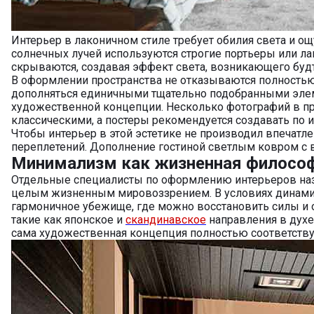
Интерьер в лаконичном стиле требует обилия света и о
солнечных лучей используются строгие портьеры или л
скрываются, создавая эффект света, возникающего будт
В оформлении пространства не отказываются полностью о
дополняться единичными тщательно подобранными элеме
художественной концепции. Несколько фотографий в пр
классическими, а постеры рекомендуется создавать по 
Чтобы интерьер в этой эстетике не производил впечатл
переплетений. Дополнение гостиной светлым ковром с 
Минимализм как жизненная филосо
Отдельные специалисты по оформлению интерьеров наз
целым жизненным мировоззрением. В условиях динамичн
гармоничное убежище, где можно восстановить силы и 
такие как японское и
скандинавское
направления в духе 
сама художественная концепция полностью соответствуе