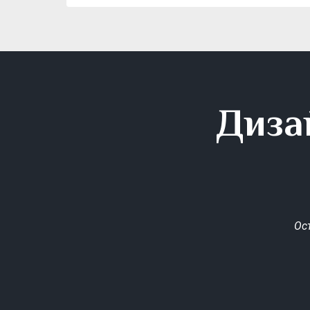
Диза
Ос