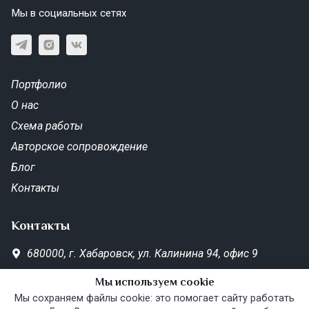
Мы в социальных сетях
Портфолио
О нас
Схема работы
Авторское сопровождение
Блог
Контакты
Контакты
680000,
г. Хабаровск,
ул. Калинина 94, офис 9
SD-Metrika.office@yandex.ru
Мы используем cookie
Пн—Пт 10:00–19:00
Мы сохраняем файлы cookie: это помогает сайту работать