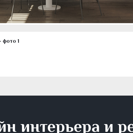
- фото 1
йн интерьера и р