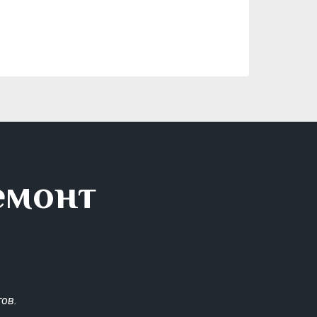
емонт
ов.