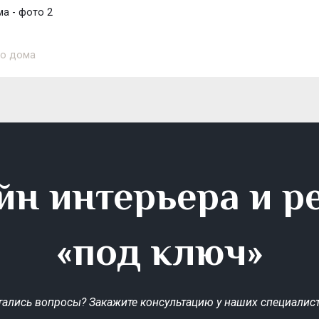
а - фото 2
го дома
йн интерьера и р
«под ключ»
тались вопросы? Закажите консультацию у наших специалист